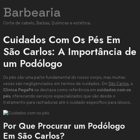
Barbearia
Corte de cabelo, Barbas, Químicas e estética.
Cuidados Com Os Pés Em
São Carlos: A Importância de
um Podólogo
Os pés são uma parte fundamental do nosso corpo, mas muitas
vezes são negligenciados em termos de cuidados. Em
São Carlos
, a
Clinica PegaPé
se destaca como referência em
cuidados com os
pés
, oferecendo serviços especializados que vão desde o
tratamento para rachaduras até o cuidado específico para idosos.
Por Que Procurar um Podólogo
Em São Carlos?