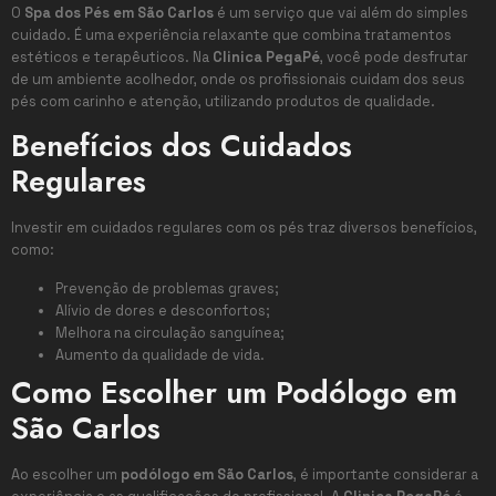
O
Spa dos Pés em São Carlos
é um serviço que vai além do simples
cuidado. É uma experiência relaxante que combina tratamentos
estéticos e terapêuticos. Na
Clinica PegaPé
, você pode desfrutar
de um ambiente acolhedor, onde os profissionais cuidam dos seus
pés com carinho e atenção, utilizando produtos de qualidade.
Benefícios dos Cuidados
Regulares
Investir em cuidados regulares com os pés traz diversos benefícios,
como:
Prevenção de problemas graves;
Alívio de dores e desconfortos;
Melhora na circulação sanguínea;
Aumento da qualidade de vida.
Como Escolher um Podólogo em
São Carlos
Ao escolher um
podólogo em São Carlos
, é importante considerar a