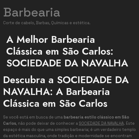
Barbearia
Corte de cabelo, Barbas, Químicas e estética.
A Melhor Barbearia
Clássica em São Carlos:
SOCIEDADE DA NAVALHA
Descubra a SOCIEDADE DA
NAVALHA: A Barbearia
Clássica em São Carlos
Se você está em busca de uma
barbearia estilo clássico em São
Carlos
, não pode deixar de conhecer a
SOCIEDADE DA NAVALHA
. Este
espaço é mais do que uma simples barbearia; é um verdadeiro templo
da estética masculina, onde tradição e modernidade se encontram