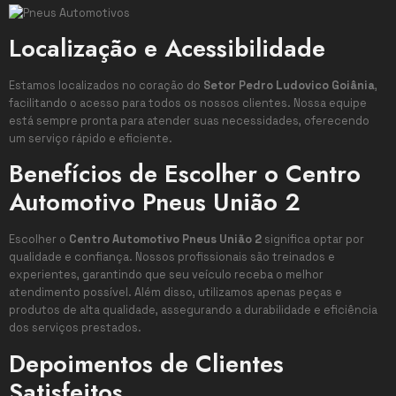
Localização e Acessibilidade
Estamos localizados no coração do
Setor Pedro Ludovico Goiânia
,
facilitando o acesso para todos os nossos clientes. Nossa equipe
está sempre pronta para atender suas necessidades, oferecendo
um serviço rápido e eficiente.
Benefícios de Escolher o Centro
Automotivo Pneus União 2
Escolher o
Centro Automotivo Pneus União 2
significa optar por
qualidade e confiança. Nossos profissionais são treinados e
experientes, garantindo que seu veículo receba o melhor
atendimento possível. Além disso, utilizamos apenas peças e
produtos de alta qualidade, assegurando a durabilidade e eficiência
dos serviços prestados.
Depoimentos de Clientes
Satisfeitos