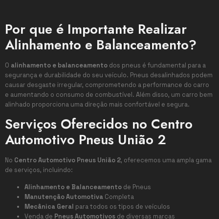
Por que é Importante Realizar
Alinhamento e Balanceamento?
O
alinhamento e balanceamento
dos pneus é fundamental para a
segurança e durabilidade do seu veículo. Pneus desalinhados podem
causar desgaste irregular, comprometendo a performance do carro
e aumentando o consumo de combustível. Além disso, um carro bem
alinhado proporciona uma direção mais confortável e segura.
Serviços Oferecidos no Centro
Automotivo Pneus União 2
No
Centro Automotivo Pneus União 2
, oferecemos uma ampla gama
de serviços, incluindo:
Alinhamento e Balanceamento
de Pneus
Manutenção Automotiva
Completa
Mecânica Geral
para todos os tipos de veículos
Venda de
Pneus Automotivos
de diversas marcas