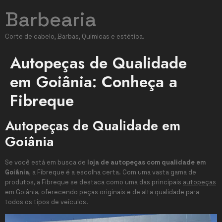
Barbearia
Corte de cabelo, Barbas, Químicas e estética.
Autopeças de Qualidade
em Goiânia: Conheça a
Fibreque
Autopeças de Qualidade em
Goiânia
Se você está em busca de
loja de autopeças com qualidade em
Goiânia
, a Fibreque é a escolha certa. Com uma vasta gama de
produtos, a Fibreque se destaca como uma das principais
autopeças
em Goiânia
, oferecendo peças originais e de alta qualidade para
todos os tipos de veículos.