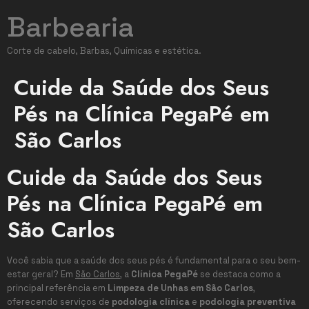
Barbearia
Corte de cabelo, Barbas, Químicas e estética.
Cuide da Saúde dos Seus
Pés na Clínica PegaPé em
São Carlos
Cuide da Saúde dos Seus
Pés na Clínica PegaPé em
São Carlos
Você sabia que a saúde dos seus pés é fundamental para o seu bem-
estar geral? Em
São Carlos
, a
Clínica PegaPé
se destaca como a
principal referência em
Limpeza de Unhas em São Carlos
,
oferecendo serviços de
podologia clínica
e
podologia preventiva