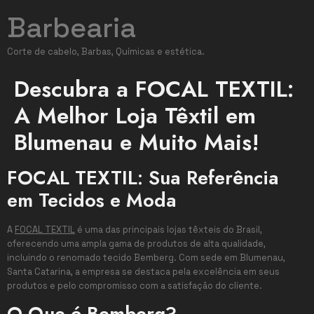
Barbearia
Corte de cabelo, Barbas, Químicas e estética.
Descubra a FOCAL TEXTIL:
A Melhor Loja Têxtil em
Blumenau e Muito Mais!
FOCAL TEXTIL: Sua Referência
em Tecidos e Moda
A
FOCAL TEXTIL
é uma das principais lojas têxteis do Brasil,
oferecendo uma ampla gama de produtos de alta qualidade,
incluindo o renomado tecido Bemberg. Com sede em Blumenau,
Santa Catarina, a empresa se destaca pela excelência em seus
produtos e pelo compromisso com a satisfação do cliente.
O Que é Bemberg?