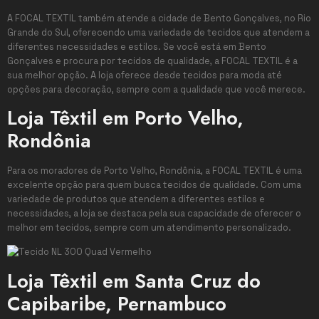
A FOCAL TEXTIL também atende a cidade de Bento Gonçalves, no Rio
Grande do Sul, oferecendo uma variedade de tecidos que atendem a
diferentes necessidades e estilos. Se você está em Bento
Gonçalves e procura por tecidos de qualidade, a FOCAL TEXTIL é a
sua melhor opção. A loja oferece desde tecidos para moda até
opções para decoração, sempre com a qualidade que você merece.
Loja Têxtil em Porto Velho,
Rondônia
Para os moradores de Porto Velho, Rondônia, a FOCAL TEXTIL é uma
excelente opção para quem busca tecidos de qualidade. Com uma
variedade de produtos que atendem a diferentes estilos e
necessidades, a loja se destaca pela sua capacidade de oferecer o
melhor em tecidos, sempre com um atendimento personalizado.
Loja Têxtil em Santa Cruz do
Capibaribe, Pernambuco