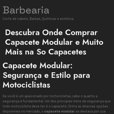
Barbearia
Corte de cabelo, Barbas, Químicas e estética.
Descubra Onde Comprar
Capacete Modular e Muito
Mais na So Capacetes
Capacete Modular:
Segurança e Estilo para
Motociclistas
Se você é um apaixonado por motocicletas, sabe o quanto a
segurança é fundamental. Um dos principais itens de segurança que
todo motociclista deve ter é o capacete. Entre as diversas opções
disponíveis no mercado, o
capacete modular
se destaca por sua