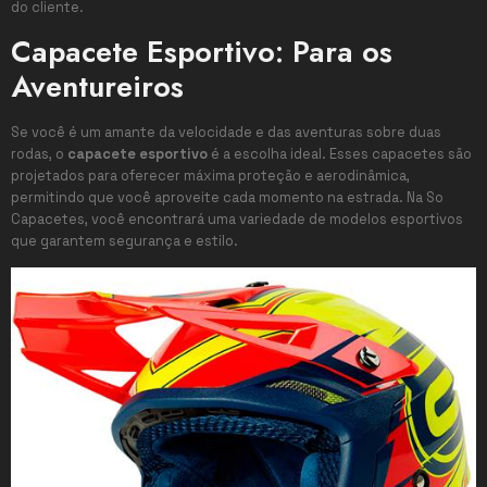
do cliente.
Capacete Esportivo: Para os
Aventureiros
Se você é um amante da velocidade e das aventuras sobre duas
rodas, o
capacete esportivo
é a escolha ideal. Esses capacetes são
projetados para oferecer máxima proteção e aerodinâmica,
permitindo que você aproveite cada momento na estrada. Na So
Capacetes, você encontrará uma variedade de modelos esportivos
que garantem segurança e estilo.