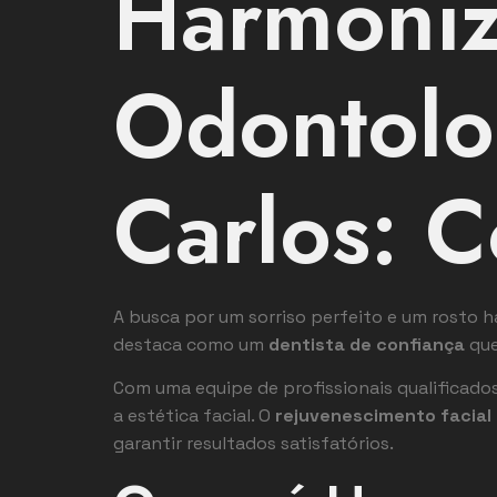
Harmoniz
Odontolo
Carlos: C
A busca por um sorriso perfeito e um rosto 
destaca como um
dentista de confiança
que
Com uma equipe de profissionais qualificado
a estética facial. O
rejuvenescimento facial
garantir resultados satisfatórios.