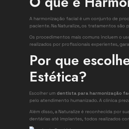
O que é Harmon
A harmonização facial é um conjunto de proc
paciente. Na Naturalize, os tratamentos são 
Os procedimentos mais comuns incluem o uso
realizados por profissionais experientes, gar
Por que escolhe
Estética?
Escolher um
dentista para harmonização fa
pelo atendimento humanizado. A clínica prez
Além disso, a Naturalize é reconhecida por s
dentárias até implantes, todos realizados co