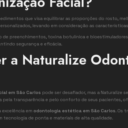
ização Facial?
edimentos que visa equilibrar as proporções do rosto, mel
personalizados, levando em consideração as característica
 de preenchimentos, toxina botulínica e bioestimuladores
antindo segurança e eficácia.
r a Naturalize Odon
cial em São Carlos
pode ser desafiador, mas a Naturalize s
a pela transparência e pelo conforto de seus pacientes, 
ua excelência em
odontologia estética em São Carlos
. Os 
m tecnologia de ponta e materiais de alta qualidade.