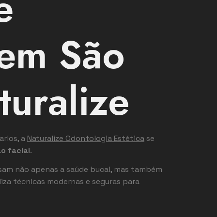
e
 em São
turalize
rlos, a
Naturalize Odontologia Estética
se
o facial
.
 visam não apenas a saúde bucal, mas também
iliza técnicas modernas e seguras para