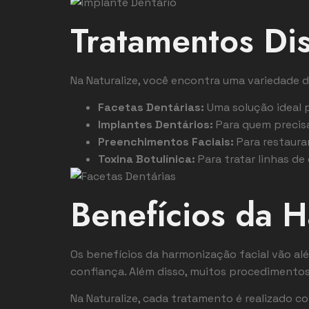
Tratamentos Di
Na Naturalize, você encontra uma variedade 
Facetas Dentárias:
Uma solução ideal p
Implantes Dentários:
Para quem precisa
Preenchimentos Faciais:
Para restaura
Toxina Botulínica:
Para tratar linhas de
Benefícios da H
Os benefícios da harmonização facial vão al
confiança. Além disso, muitos procedimento
Na Naturalize, cada tratamento é realizado c