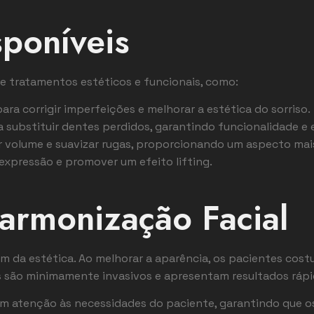
sponíveis
de tratamentos estéticos e funcionais, como:
ara corrigir imperfeições e melhorar a estética do sorriso.
 substituir dentes perdidos, garantindo funcionalidade e 
r volume e suavizar rugas, proporcionando um aspecto mai
 expressão e promover um efeito lifting.
armonização Facial
ém da estética. Ao melhorar a aparência, os pacientes co
s são minimamente invasivos e apresentam resultados rápi
om atenção às necessidades do paciente, garantindo que os