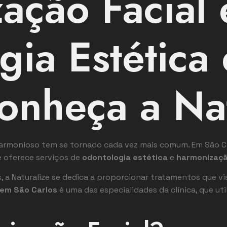
ação Facial 
gia Estética
onheça a Na
harmonioso tem se tornado cada vez mais comum. Em São Ca
 oferece serviços de
odontologia estética
e
harmonizaçã
s, a Naturalize se dedica a proporcionar tratamentos que
 em São Carlos
é uma das especialidades da clínica, que ut