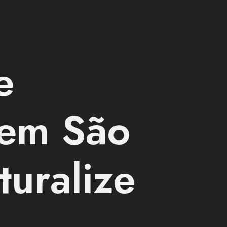
e
 em São
turalize