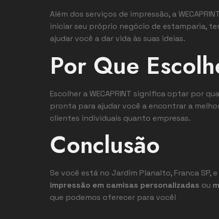
Além dos serviços de impressão, a WECAPRI
iniciar seu próprio negócio de estamparia, t
ajudar você a dar vida às suas ideias.
Por Que Escol
Escolher a WECAPRINT significa optar por qu
pronta para ajudar você a encontrar a melho
clientes individuais quanto empresas.
Conclusão
Se você está no Jardim Planalto, Franca SP, 
impressão em camisas personalizadas
ou
m
que podemos oferecer para você!