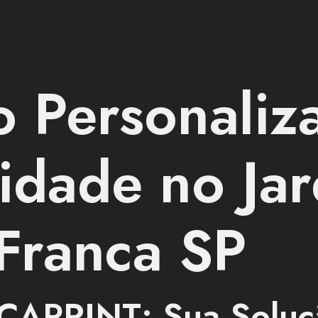
o Personaliz
idade no Ja
 Franca SP
CAPRINT: Sua Soluç