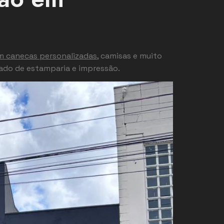
m canecas personalizadas
, camisas e muito
ado de estamparia e impressão.