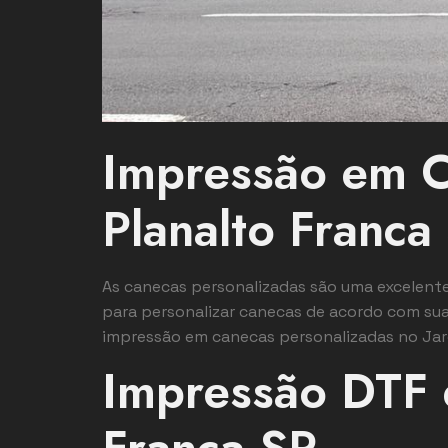
Impressão em C
Planalto Franca
As canecas personalizadas são uma excelent
para personalizar canecas de acordo com suas
impressão em canecas personalizadas no Jard
Impressão DTF 