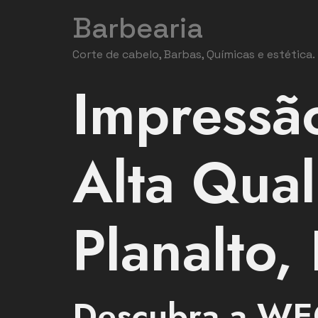
Barbearia
Corte de cabelo, Barbas, Químicas e estética.
Impressã
Alta Qual
Planalto,
Descubra a WE