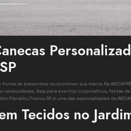
anecas Personalizad
 SP
e forma de presentear ou promover sua marca. Na WECAPRI
 necessidades. Seja para eventos corporativos, festas de 
im Planalto, Franca SP, é uma das especialidades da WECA
em Tecidos no Jardim