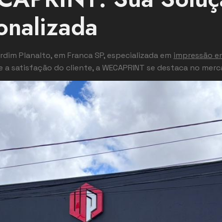
onalizada
dim Planalto, em Franca SP, especializada em
impressão e
 a satisfação do cliente, a WECAPRINT se destaca no merc