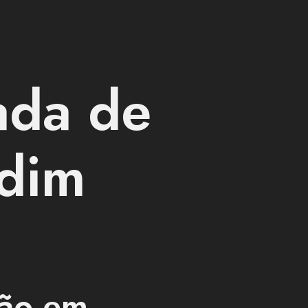
ada de
rdim
ão em