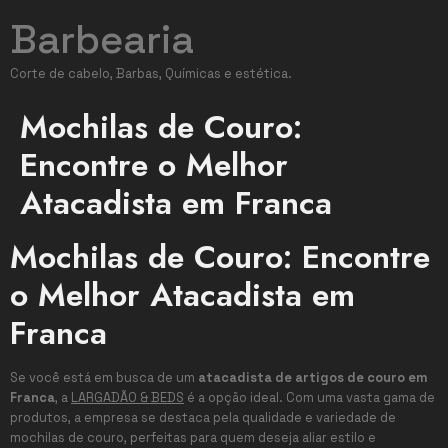
Barbearia
Corte de cabelo, Barbas, Químicas e estética.
Mochilas de Couro:
Encontre o Melhor
Atacadista em Franca
Mochilas de Couro: Encontre
o Melhor Atacadista em
Franca
Se você está em busca de um
atacadista de artigos de couro em
Franca
, a
LARGADÃO & BEDS
é a opção ideal. Com uma vasta gama de
produtos, a empresa se destaca pela qualidade e variedade de
mochilas de couro, perfeitas para quem deseja aliar estilo e