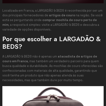
Localizada em Franca, a LARGADÃO & BEDS é reconhecida por ser um
dos principais fornecedores de
artigos de couro
na região. Se você
está se perguntando onde
comprar mochila de couro perto de
mim
, a resposta é simples: visite a LARGADÃO & BEDS e descubra a
variedade de opções disponíveis.
Por que escolher a LARGADÃO &
BEDS?
A LARGADÃO & BEDS não é apenas um
atacadista de artigos de
couro em Franca
, mas também um verdadeiro parceiro para quem
busca qualidade e durabilidade. As mochilas de couro oferecidas são
confeccionadas com materiais de alta qualidade, garantindo que
você tenha um produto que não apenas atenda às suas
necessidades, mas que também dure por muito tempo.