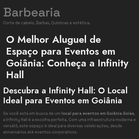
Barbearia
Corte de cabelo, Barbas, Químicas e estética.
O Melhor Aluguel de
Espaço para Eventos em
Goiânia: Conheça a Infinity
Hall
Descubra a Infinity Hall: O Local
Ideal para Eventos em Goiânia
Se você está em busca de um
local para eventos em Goiânia Goiás
,
a Infinity Hall é a escolha perfeita. Com uma infraestrutura moderna e
versátil, este espaço é ideal para diversas celebrações, desde
aniversários até eventos corporativos.